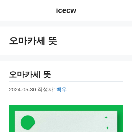
컨
icecw
텐
츠
로
건
오마카세 뜻
너
뛰
기
오마카세 뜻
2024-05-30
작성자:
백우