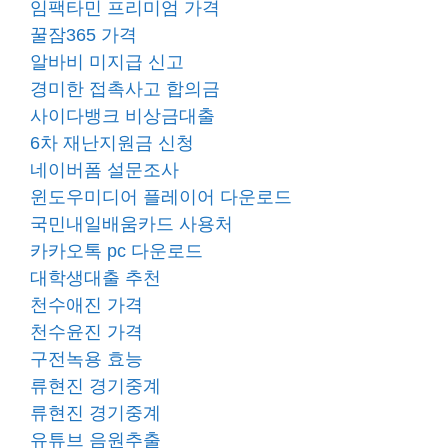
임팩타민 프리미엄 가격
꿀잠365 가격
알바비 미지급 신고
경미한 접촉사고 합의금
사이다뱅크 비상금대출
6차 재난지원금 신청
네이버폼 설문조사
윈도우미디어 플레이어 다운로드
국민내일배움카드 사용처
카카오톡 pc 다운로드
대학생대출 추천
천수애진 가격
천수윤진 가격
구전녹용 효능
류현진 경기중계
류현진 경기중계
유튜브 음원추출