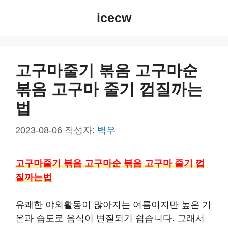
컨
icecw
텐
츠
로
건
고구마줄기 볶음 고구마순
너
볶음 고구마 줄기 껍질까는
뛰
기
법
2023-08-06
작성자:
백우
고구마줄기 볶음 고구마순 볶음 고구마 줄기 껍
질까는법
유쾌한 야외활동이 많아지는 여름이지만 높은 기
온과 습도로 음식이 변질되기 쉽습니다. 그래서