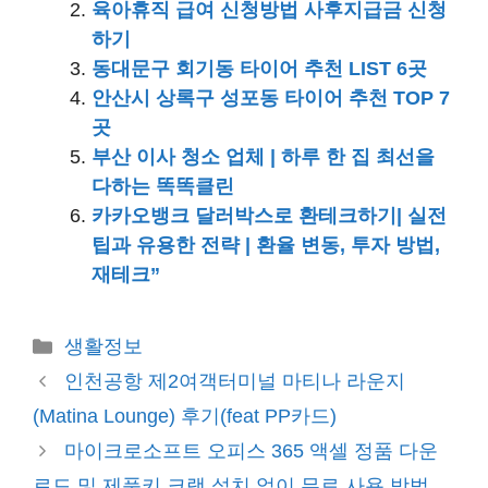
육아휴직 급여 신청방법 사후지급금 신청
하기
동대문구 회기동 타이어 추천 LIST 6곳
안산시 상록구 성포동 타이어 추천 TOP 7
곳
부산 이사 청소 업체 | 하루 한 집 최선을
다하는 똑똑클린
카카오뱅크 달러박스로 환테크하기| 실전
팁과 유용한 전략 | 환율 변동, 투자 방법,
재테크”
카
생활정보
테
인천공항 제2여객터미널 마티나 라운지
고
(Matina Lounge) 후기(feat PP카드)
리
마이크로소프트 오피스 365 액셀 정품 다운
로드 및 제품키 크랙 설치 없이 무료 사용 방법