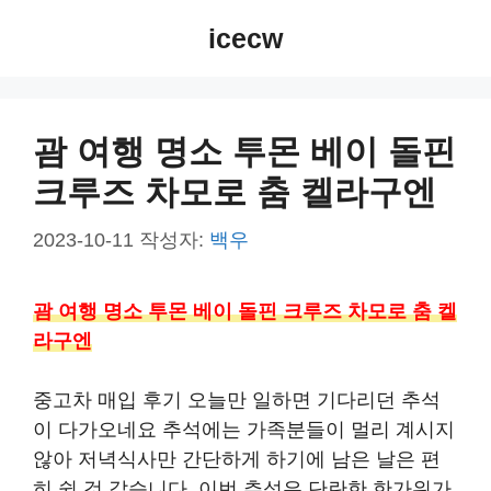
컨
icecw
텐
츠
로
건
괌 여행 명소 투몬 베이 돌핀
너
크루즈 차모로 춤 켈라구엔
뛰
기
2023-10-11
작성자:
백우
괌 여행 명소 투몬 베이 돌핀 크루즈 차모로 춤 켈
라구엔
중고차 매입 후기 오늘만 일하면 기다리던 추석
이 다가오네요 추석에는 가족분들이 멀리 계시지
않아 저녁식사만 간단하게 하기에 남은 날은 편
히 쉴 것 같습니다. 이번 추석은 단란한 한가위가