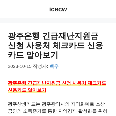
컨
icecw
텐
츠
로
건
광주은행 긴급재난지원금
너
신청 사용처 체크카드 신용
뛰
기
카드 알아보기
2023-10-15
작성자:
백우
광주은행 긴급재난지원금 신청 사용처 체크카드
신용카드 알아보기
광주상생카드는 광주광역시의 지역화폐로 소상
공인의 소득증가를 통한 지역경제 활성화를 위하