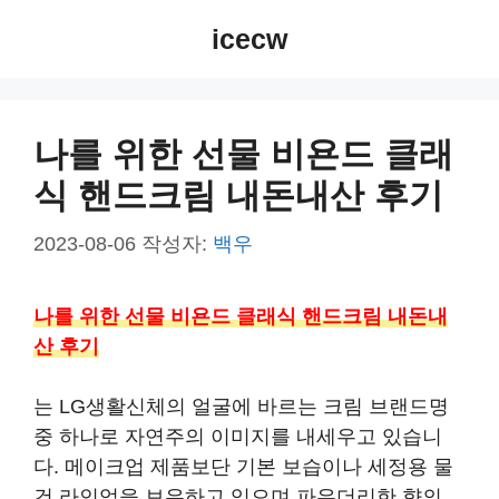
컨
icecw
텐
츠
로
건
나를 위한 선물 비욘드 클래
너
식 핸드크림 내돈내산 후기
뛰
기
2023-08-06
작성자:
백우
나를 위한 선물 비욘드 클래식 핸드크림 내돈내
산 후기
는 LG생활신체의 얼굴에 바르는 크림 브랜드명
중 하나로 자연주의 이미지를 내세우고 있습니
다. 메이크업 제품보단 기본 보습이나 세정용 물
건 라인업을 보유하고 있으며 파우더리한 향의