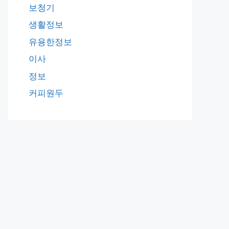
보청기
생활정보
유용한정보
이사
정보
커피원두