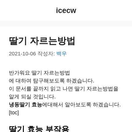
컨
icecw
텐
츠
로
건
딸기 자르는방법
너
뛰
2021-10-06
작성자:
백우
기
반가워요 딸기 자르는방법
에 대하여 탐구해보도록 하겠습니다.
이 문서를 끝까지 읽고 나면 딸기 자르는방법을
알게 되실 것입니다.
냉동딸기 효능
에대해서 알아보도록 하겠습니다.
[toc]
딸기 효능 부작용