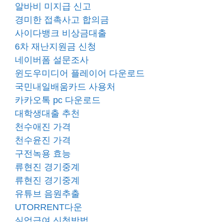
알바비 미지급 신고
경미한 접촉사고 합의금
사이다뱅크 비상금대출
6차 재난지원금 신청
네이버폼 설문조사
윈도우미디어 플레이어 다운로드
국민내일배움카드 사용처
카카오톡 pc 다운로드
대학생대출 추천
천수애진 가격
천수윤진 가격
구전녹용 효능
류현진 경기중계
류현진 경기중계
유튜브 음원추출
UTORRENT다운
실업급여 신청방법