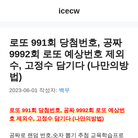
컨
icecw
텐
츠
로
건
로또 991회 당첨번호, 공짜
너
9992회 로또 예상번호 제외
뛰
기
수, 고정수 담기다 (나만의방
법)
2023-06-01
작성자:
백우
로또 991회 당첨번호, 공짜 9992회 로또 예상번
호 제외수, 고정수 담기다 (나만의방법)
공짜로 랜덤 번호,숫자 뽑기 추첨 교육학습프로