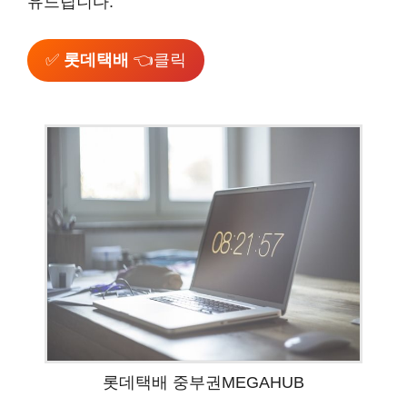
유드립니다.
✅
롯데택배
👈클릭
롯데택배 중부권MEGAHUB