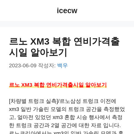
컨
icecw
텐
츠
로
건
르노 XM3 복합 연비가격출
너
시일 알아보기
뛰
기
2023-06-09
작성자:
백우
르노 XM3 복합 연비가격출시일 알아보기
[차량별 트렁크 실측]/르노삼성 트렁크 이전에
xm3 일반 가솔린 모델의 트렁크 공간을 측정했었
고, 얼마전 있었던 xm3 혼합 시승 행사에서 측정
한 트렁크 공간과 2열 공간에 대한 자료 입니다.
르노코리아에서는 xm3의 일반 가솔린 모델과 혼