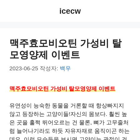
컨
icecw
텐
츠
로
건
맥주효모비오틴 가성비 탈
너
모영양제 이벤트
뛰
기
2023-06-25
작성자:
백우
맥주효모비오틴 가성비 탈모영양제 이벤트
유연성이 능숙한 동물을 거론할 때 항상빠지지
않고 등장하는 고양이들!자신의 몸보다. 훨씬 높
은 곳을 훌쩍 뛰어오르는 건 물론, 뼈가 고무줄처
럼 늘어나기라도 하듯 자유자재로 움직이곤 하는
데요. ​이런 모습들을 보시면 고양이는 관절이 건