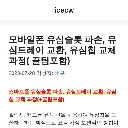
컨
icecw
텐
츠
로
건
모바일폰 유심슬롯 파손, 유
너
심트레이 교환, 유심칩 교체
뛰
기
과정( 꿀팁포함)
2023-07-28
작성자:
백우
스마트폰 유심슬롯 파손, 유심트레이 교환, 유심
칩 교체 과정(+꿀팁포함)
갤럭시, 핸드폰 유심 핀을 사용하여 유심칩을 교
환하는하는 방식으로 요즘 가장 보편적인 방법이