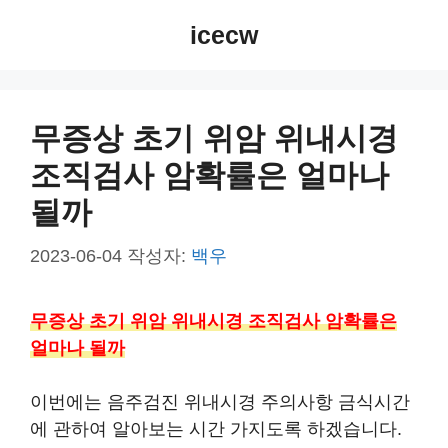
컨
icecw
텐
츠
로
건
무증상 초기 위암 위내시경
너
조직검사 암확률은 얼마나
뛰
기
될까
2023-06-04
작성자:
백우
무증상 초기 위암 위내시경 조직검사 암확률은
얼마나 될까
이번에는 음주검진 위내시경 주의사항 금식시간
에 관하여 알아보는 시간 가지도록 하겠습니다.