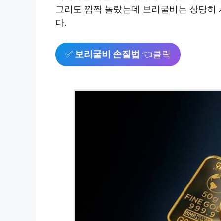
그리도 깜짝 놀랐는데 보리굴비는 상당히 
다.
✅
보리굴비 손질법
👈클릭