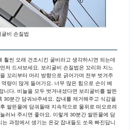
리굴비 손질법
해 훨씬 오래 건조시킨 굴비라고 생각하시면 되는데
 먼저 드셔보세요. 보리굴비 손질법은 꼬리와 지느
늘을 꼬리부터 머리 방향으로 긁어가며 전부 벗겨주
 역량이 많게 들어가요. 너무 많은 힘으로 손이 베
랍니다. 비늘을 모두 벗겨내셨다면 보리굴비를 쌀뜬
 30분간 담궈놔주세요. 잡내를 제거해주고 식감을
 후 쌀뜬물에 담궈둘때 지속적으로 물위로 떠오르려
눌러놔 주시면 좋아요. 이렇게 30분간 쌀뜬물에 담
리는 과정에서 생기는 온갖 잡내들도 쏘옥 빠진답니