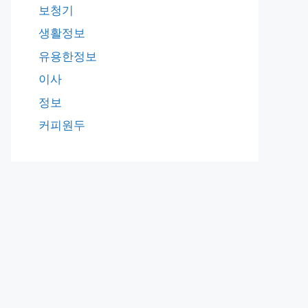
보청기
생활정보
유용한정보
이사
정보
커피원두