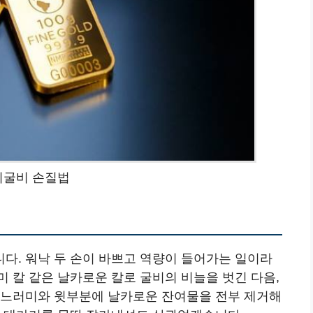
리굴비 손질법
다. 워낙 두 손이 바쁘고 역량이 들어가는 일이라
 칼 같은 날카로운 칼로 굴비의 비늘을 벗긴 다음,
지느러미와 윗부분에 날카로운 잔여물을 전부 제거해