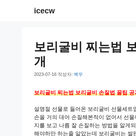
컨
icecw
텐
츠
로
건
보리굴비 찌는법 보
너
뛰
개
기
2023-07-16
작성자:
백우
보리굴비 찌는법 보리굴비 손질법 꿀팁 공
설명절 선물로 들어온 보리굴비 선물세트
손을 거의 대어 손질해본적이 없어서 선물
지를 보고 나름 잘 손질하는 방법을 알게되
해야하만 하는줄 알았는데 보리굴비는 쌀뜬