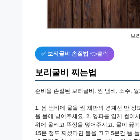
보
✅
보리굴비 손질법
👈클릭
보리굴비 찌는법
준비물 손질된 보리굴비, 찜 냄비, 소주, 월
1. 찜 냄비에 물을 찜 채반의 경계선 반 정도
을 물에 넣어주세요. 2. 양파를 얇게 썰어
위에 올리고 뚜껑을 덮어주시고, 물이 끓기 
15분 정도 찌셨다면 불을 끄고 5분간 뜸 