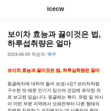
컨
icecw
텐
츠
로
건
보이차 효능과 끓이것은 법,
너
하루섭취량은 얼마
뛰
기
2023-06-05
작성자:
백우
보이차 효능과 끓이것은 법, 하루섭취량은 얼마
둥굴레차에 대하여 들어 보셨나요? 보리차처럼
구수한 맛 때문 인기가 있으며 건강에 유익한 차
로 보고된 있습니다. 둥굴레는 북미, 유럽 및 아시
아 어떤 부분 지역에서 오래전부터 다른 형태의
질병을 치유하고 건강해지는 데 사용되어 왔어