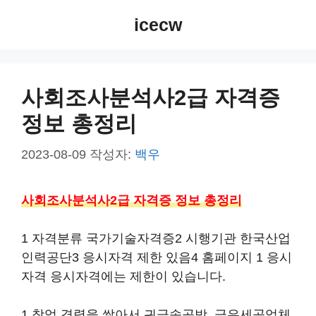
컨
icecw
텐
츠
로
건
사회조사분석사2급 자격증
너
정보 총정리
뛰
기
2023-08-09
작성자:
백우
사회조사분석사2급 자격증 정보 총정리
1 자격분류 국가기술자격증2 시행기관 한국산업
인력공단3 응시자격 제한 있음4 홈페이지 1 응시
자격 응시자격에는 제한이 있습니다.
1 창업 경력을 쌓아서 귀금속공방, 금은세공업체,