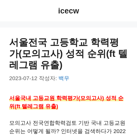
컨
icecw
텐
츠
로
건
서울전국 고등학교 학력평
너
가(모의고사) 성적 순위(ft 텔
뛰
기
레그램 유출)
2023-07-12
작성자:
백우
서울국내 고등교원 학력평가(모의고사) 성적 순
위(ft 텔레그램 유출)
모의고사 전국연합학력검토 기반 국내 고등교원
순위는 어떻게 될까? 인터넷을 검색하다가 2022