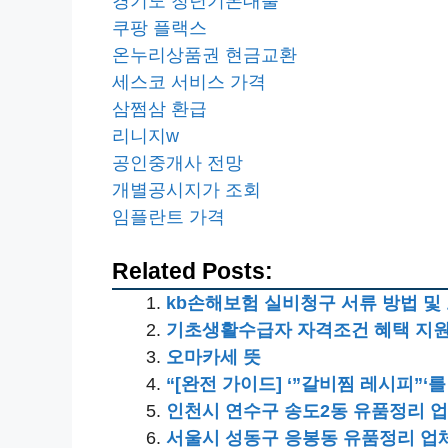
경기도 청년기본대출
쿠팡 플랙스
온누리상품권 현금교환
세스코 서비스 가격
삼쩜삼 환급
리니지w
공인중개사 전망
개별공시지가 조회
임플란트 가격
Related Posts:
kb손해보험 실비청구 서류 방법 및
기초생활수급자 자격조건 혜택 지
오마카세 뜻
“[완전 가이드] ‘”갈비찜 레시피”‘
인천시 연수구 송도2동 유품정리 업
서울시 성동구 응봉동 유품정리 업체