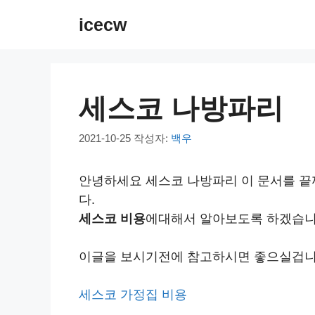
컨
icecw
텐
츠
로
건
세스코 나방파리
너
뛰
2021-10-25
작성자:
백우
기
안녕하세요 세스코 나방파리 이 문서를 끝
다.
세스코 비용
에대해서 알아보도록 하겠습니
이글을 보시기전에 참고하시면 좋으실겁니
세스코 가정집 비용