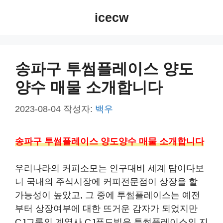
컨
icecw
텐
츠
로
건
송파구 투썸플레이스 양도
너
양수 매물 소개합니다
뛰
기
2023-08-04
작성자:
백우
송파구 투썸플레이스 양도양수 매물 소개합니다
우리나라의 커피소모는 인구대비 세계 탑이다보
니 국내의 주식시장에 커피전문점이 상장을 할
가능성이 높았고, 그 중에 투썸플레이스는 예전
부터 상장여부에 대한 뜨거운 감자가 되었지만
CJ그룹의 계열사 CJ푸드빌은 투썸플레이스의 지