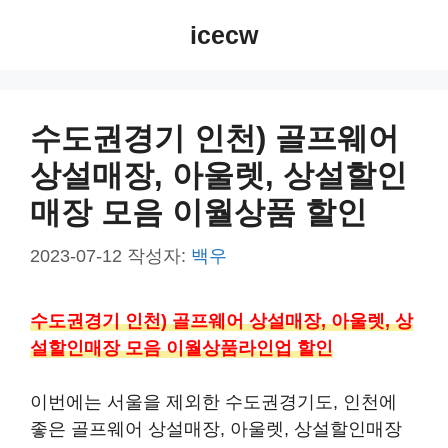
컨
icecw
텐
츠
로
건
수도권경기 인천) 골프웨어
너
상설매장, 아울렛, 상설할인
뛰
기
매장 모음 이월상품 할인
2023-07-12
작성자:
백우
수도권경기 인천) 골프웨어 상설매장, 아울렛, 상
설할인매장 모음 이월상품라인업 할인
이번에는 서울을 제외한 수도권경기도, 인천에
좋은 골프웨어 상설매장, 아울렛, 상설할인매장