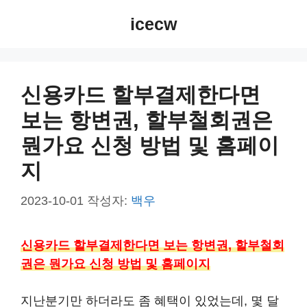
컨
icecw
텐
츠
로
건
신용카드 할부결제한다면
너
보는 항변권, 할부철회권은
뛰
기
뭔가요 신청 방법 및 홈페이
지
2023-10-01
작성자:
백우
신용카드 할부결제한다면 보는 항변권, 할부철회
권은 뭔가요 신청 방법 및 홈페이지
지난분기만 하더라도 좀 혜택이 있었는데, 몇 달