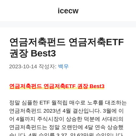
컨
icecw
텐
츠
로
건
연금저축펀드 연금저축ETF
너
권장 Best3
뛰
기
2023-10-14
작성자:
백우
연금저축펀드 연금저축ETF 권장 Best3
정말 심플한 ETF 월적립 매수로 노후를 대조하는
연금저축펀드 2023년 4월 결산입니다. 3월에 이
어 4월까지 주식시장이 상승한 덕분에 서대리의
연금저축펀드는 정말 오랜만에 4달 연속 상승했
습니다. 4월 수익률 3.37, 약 62만원 수익입니다.