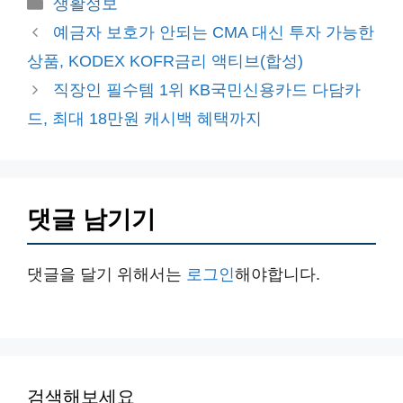
카
생활정보
테
예금자 보호가 안되는 CMA 대신 투자 가능한
고
상품, KODEX KOFR금리 액티브(합성)
리
직장인 필수템 1위 KB국민신용카드 다담카
드, 최대 18만원 캐시백 혜택까지
댓글 남기기
댓글을 달기 위해서는
로그인
해야합니다.
검색해보세요