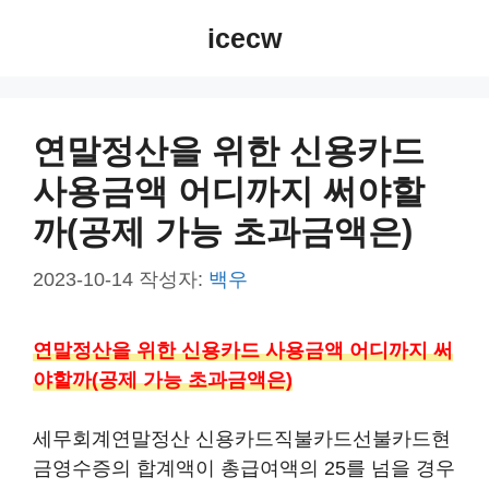
컨
icecw
텐
츠
로
건
연말정산을 위한 신용카드
너
사용금액 어디까지 써야할
뛰
기
까(공제 가능 초과금액은)
2023-10-14
작성자:
백우
연말정산을 위한 신용카드 사용금액 어디까지 써
야할까(공제 가능 초과금액은)
세무회계연말정산 신용카드직불카드선불카드현
금영수증의 합계액이 총급여액의 25를 넘을 경우