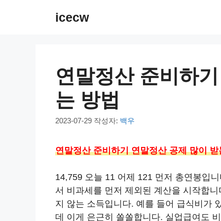
컨
icecw
텐
츠
로
건
연말정산 준비하기 
너
뛰
는 방법
기
2023-07-29
작성자:
백우
연말정산 준비하기 연말정산 공제 많이 받
14,759 오늘 11 어제 121 먼저 총연
서 비과세를 먼저 제외된 계산을 시작합니
지 않는 소득입니다. 예를 들어 급식비가 
데 이게 은근히 쏠쏠합니다. 실업급여도 비