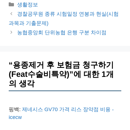
카
생활정보
테
경찰공무원 종류 시험일정 연봉과 현실(시험
고
과목과 기출문제)
리
농협중앙회 단위농협 은행 구분 차이점
“용종제거 후 보험금 청구하기
(Feat수술비특약)”에 대한 1개
의 생각
핑백:
제네시스 GV70 가격 리스 장약점 비용 -
icecw