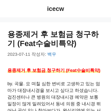
컨
icecw
텐
츠
로
건
용종제거 후 보험금 청구하
너
기 (Feat수술비특약)
뛰
기
2023-07-11
작성자:
백우
용종제거 후 보험금 청구하기 (Feat수술비특약)
by. 곡물. 요 며칠 심한 변비로 고생하고 있는 엄
마가 대장내시경을 보시고 싶다고 하셨습니다.
검진센터나 큰 병원의 대장내시경 예약은 보통
일정이 많게 밀려있어서 동네 의원 중 내시경 뛰
어난 곳이 있나 찾아보다가, 왕십리역에 있는 서