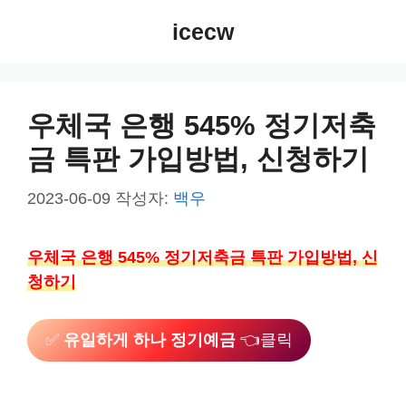
컨
icecw
텐
츠
로
건
우체국 은행 545% 정기저축
너
금 특판 가입방법, 신청하기
뛰
기
2023-06-09
작성자:
백우
우체국 은행 545% 정기저축금 특판 가입방법, 신
청하기
✅
유일하게 하나 정기예금
👈클릭