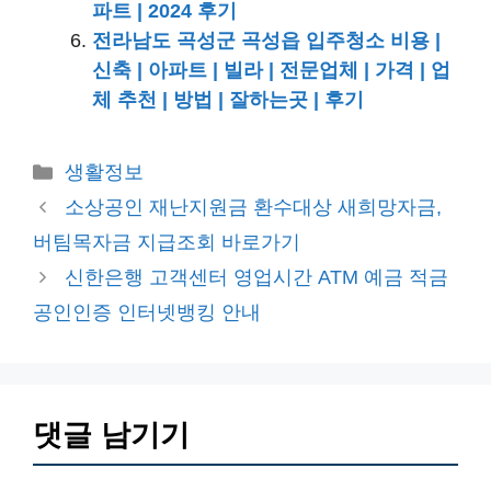
파트 | 2024 후기
전라남도 곡성군 곡성읍 입주청소 비용 |
신축 | 아파트 | 빌라 | 전문업체 | 가격 | 업
체 추천 | 방법 | 잘하는곳 | 후기
카
생활정보
테
소상공인 재난지원금 환수대상 새희망자금,
고
버팀목자금 지급조회 바로가기
리
신한은행 고객센터 영업시간 ATM 예금 적금
공인인증 인터넷뱅킹 안내
댓글 남기기