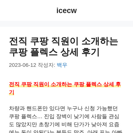
컨
icecw
텐
츠
로
건
전직 쿠팡 직원이 소개하는
너
쿠팡 플렉스 상세 후기
뛰
기
2023-06-12
작성자:
백우
전직 쿠팡 직원이 소개하는 쿠팡 플렉스 상세 후
기
차량과 핸드폰만 있다면 누구나 신청 가능했던
쿠팡 플렉스… 진입 장벽이 낮기에 사람들 관심
도 많았지만 초창기에 비해 단가가 낮아져 요즘
에는 돈이 안된다는 분들도 많죠. 아래 표는 아빠