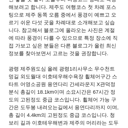
해보려고 합니다. 제주도 여행코스 첫 차례 포스
팅으로 제주 동쪽 오름 중에서 풍경이 예쁘고 오
르기 쉬운 다섯 곳을 차례대로 소개해보고 싶습
니다. 참고해서 블로그에 올라오는 사진은 계절
에 따라 풍경이 다를 수 있으므로 특정 장소에 직
접 가보고 싶은 분들은 다른 블로그가 올린 최신
정보를 찾아보면서 고르는 것을 권장합니다.
광령 제주원도심 올레 광령1리사무소 무수천트
멍길 외도월대 이호테우해수욕장 휠체어구간 스
타트 어영소공원 용연다리 간세라운지 X관덕정
분식 총길이 18.1km이며 소요시간은 67시간 정
도의 고된정도 중급 코스입니다. 휠체어 가능 구
간은 도두봉 내려오는길에서 용연다리까지 이며,
총 길이 4.4km의 고된정도 중급 코스입니다. 청
보리 길과 이호테우해변과 제주의 머리라는 도두