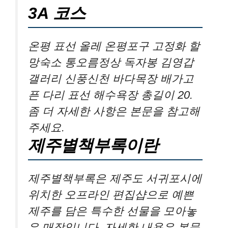
3A 코스
온평 표선 올레 온평포구 고정화 할
망숙소 통오름정상 독자봉 김영갑
갤러리 신풍신천 바다목장 배가고
픈 다리 표선 해수욕장 총길이 20.
좀 더 자세한 사항은 본문을 참고해
주세요.
제주별책부록이란
제주별책부록은 제주도 서귀포시에
위치한 오프라인 편집샵으로 예쁜
제주를 담은 특수한 선물을 모아놓
은 매장입니다. 자세한 내용은 본문