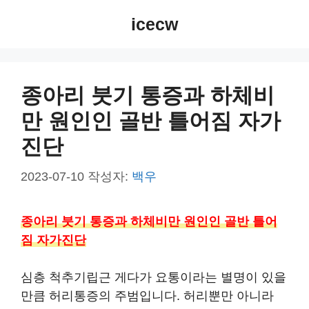
컨
icecw
텐
츠
로
건
종아리 붓기 통증과 하체비
너
만 원인인 골반 틀어짐 자가
뛰
기
진단
2023-07-10
작성자:
백우
종아리 붓기 통증과 하체비만 원인인 골반 틀어
짐 자가진단
심층 척추기립근 게다가 요통이라는 별명이 있을
만큼 허리통증의 주범입니다. 허리뿐만 아니라