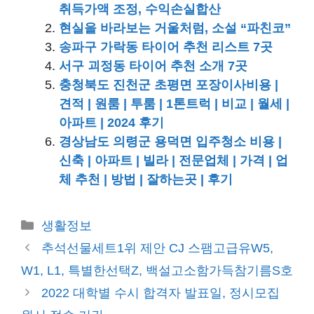
취득가액 조정, 수익손실합산
현실을 바라보는 거울처럼, 소설 “파친코”
송파구 가락동 타이어 추천 리스트 7곳
서구 괴정동 타이어 추천 소개 7곳
충청북도 진천군 초평면 포장이사비용 |
견적 | 원룸 | 투룸 | 1톤트럭 | 비교 | 월세 |
아파트 | 2024 후기
경상남도 의령군 용덕면 입주청소 비용 |
신축 | 아파트 | 빌라 | 전문업체 | 가격 | 업
체 추천 | 방법 | 잘하는곳 | 후기
카
생활정보
테
추석선물세트1위 제안 CJ 스팸고급유W5,
고
W1, L1, 특별한선택Z, 백설고소함가득참기름S호
리
2022 대학별 수시 합격자 발표일, 정시모집