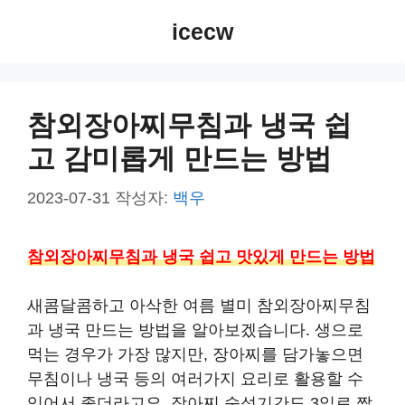
컨
icecw
텐
츠
로
건
참외장아찌무침과 냉국 쉽
너
고 감미롭게 만드는 방법
뛰
기
2023-07-31
작성자:
백우
참외장아찌무침과 냉국 쉽고 맛있게 만드는 방법
새콤달콤하고 아삭한 여름 별미 참외장아찌무침
과 냉국 만드는 방법을 알아보겠습니다. 생으로
먹는 경우가 가장 많지만, 장아찌를 담가놓으면
무침이나 냉국 등의 여러가지 요리로 활용할 수
있어서 좋더라고요. 장아찌 숙성기간도 3일로 짧