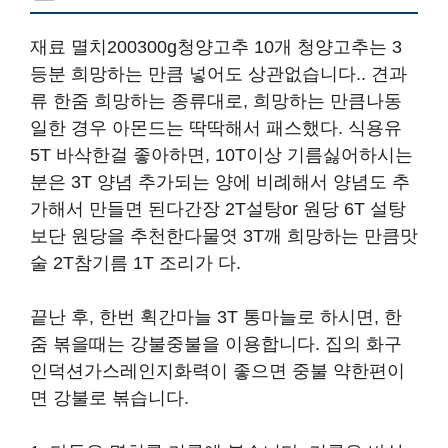
재료 멸치200300g청양고추 10개 청양고추는 3
등분 희망하는 만큼 넣어도 상관없습니다.. 견과
류 한줌 희망하는 종류대로, 희망하는 만큼나동
일한 경우 아몬드는 딱딱해서 패스했다. 식용유
5T 바삭한걸 좋아하면, 10T이상 기름싫어하시는
분은 3T 양념 추가되는 양에 비례해서 양념도 추
가해서 만들면 된다간장 2T설탕or 원당 6T 설탕
보단 원당을 추천한다물엿 3T깨 희망하는 만큼맛
술 2T참기름 1T 조리가 다.
끝난 후, 한번 휙간마늘 3T 통마늘로 하시면, 한
줌 볶을때는 강불중불을 이용합니다. 집의 화구
인덕션가스레인지화력이 좋으면 중불 약한편이
면 강불로 볶습니다.