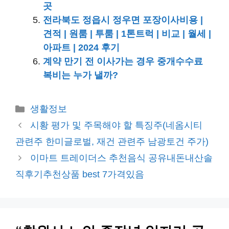
곳
전라북도 정읍시 정우면 포장이사비용 |
견적 | 원룸 | 투룸 | 1톤트럭 | 비교 | 월세 |
아파트 | 2024 후기
계약 만기 전 이사가는 경우 중개수수료
복비는 누가 낼까?
카
생활정보
테
시황 평가 및 주목해야 할 특징주(네옴시티
고
관련주 한미글로벌, 재건 관련주 남광토건 주가)
리
이마트 트레이더스 추천음식 공유내돈내산솔
직후기추천상품 best 7가격있음