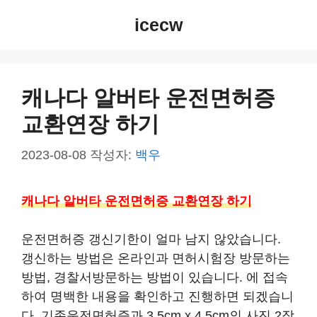
컨
icecw
텐
츠
로
건
캐나다 알버타 운전면허증
너
교환연장 하기
뛰
기
2023-08-08
작성자:
백우
캐나다 알버타 운전면허증 교환연장 하기
운전면허증 갱신기한이 얼마 남지 않았습니다.
갱신하는 방법은 온라인과 면허시험장 방문하는
방법, 경찰서방문하는 방법이 있습니다. 에 접속
하여 명백한 내용을 확인하고 진행하면 되겠습니
다. 기존운전면허증과 3.5cm x 4.5cm의 사진 2장