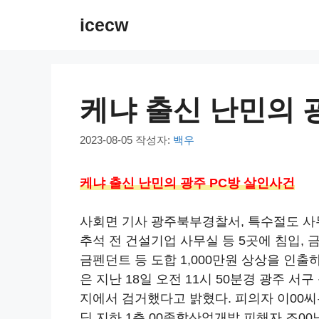
컨
icecw
텐
츠
로
건
케냐 출신 난민의 
너
뛰
2023-08-05
작성자:
백우
기
케냐 출신 난민의 광주 PC방 살인사건
사회면 기사 광주북부경찰서, 특수절도 
추석 전 건설기업 사무실 등 5곳에 침입,
금펜던트 등 도합 1,000만원 상상을 인
은 지난 18일 오전 11시 50분경 광주 서구
지에서 검거했다고 밝혔다. 피의자 이00씨는
딩 지하 1층 00종합산업개발 피해자 조0