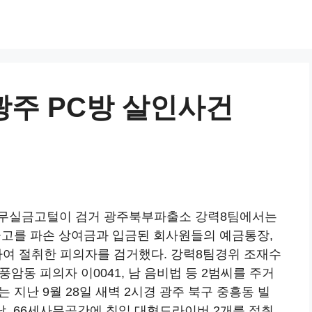
광주 PC방 살인사건
사무실금고털이 검거 광주북부파출소 강력8팀에서는
 금고를 파손 상여금과 입금된 회사원들의 예금통장,
출하여 절취한 피의자를 검거했다. 강력8팀경위 조재수
 풍암동 피의자 이0041, 남 음비법 등 2범씨를 주거
 지난 9월 28일 새벽 2시경 광주 북구 중흥동 빌
0남, 66세사무공간에 침입 대형드라이버 2개를 절취