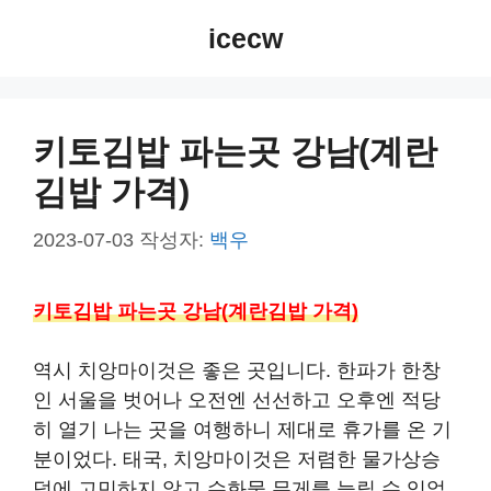
컨
icecw
텐
츠
로
건
키토김밥 파는곳 강남(계란
너
김밥 가격)
뛰
기
2023-07-03
작성자:
백우
키토김밥 파는곳 강남(계란김밥 가격)
역시 치앙마이것은 좋은 곳입니다. 한파가 한창
인 서울을 벗어나 오전엔 선선하고 오후엔 적당
히 열기 나는 곳을 여행하니 제대로 휴가를 온 기
분이었다. 태국, 치앙마이것은 저렴한 물가상승
덕에 고민하지 않고 수화물 무게를 늘릴 수 있었