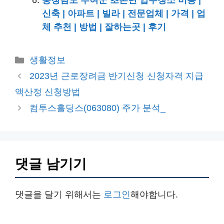
충청남도 부여군 초촌면 입주청소 비용 |
신축 | 아파트 | 빌라 | 전문업체 | 가격 | 업
체 추천 | 방법 | 잘하는곳 | 후기
카
생활정보
테
2023년 근로장려금 반기신청 신청자격 지급
고
액산정 신청방법
리
컴투스홀딩스(063080) 주가 분석_
댓글 남기기
댓글을 달기 위해서는
로그인
해야합니다.