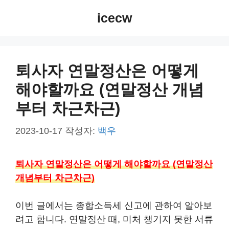
컨
icecw
텐
츠
로
건
퇴사자 연말정산은 어떻게
너
해야할까요 (연말정산 개념
뛰
기
부터 차근차근)
2023-10-17
작성자:
백우
퇴사자 연말정산은 어떻게 해야할까요 (연말정산
개념부터 차근차근)
이번 글에서는 종합소득세 신고에 관하여 알아보
려고 합니다. 연말정산 때, 미처 챙기지 못한 서류