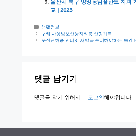
울산시 북구 양정동임플란트 치과 가격
교 | 2025
카
생활정보
테
구례 사성암오산둥지리봉 산행기록
고
운전면허증 인터넷 재발급 준비해야하는 물건 
리
댓글 남기기
댓글을 달기 위해서는
로그인
해야합니다.