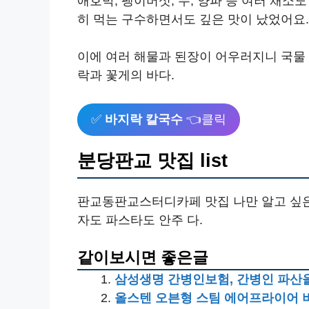
애호박, 팽이버섯, 무, 양파 등 여러 채소
히 먹는 구수하면서도 깊은 맛이 났었어요.
이에 여러 해물과 된장이 어우러지니 국물
락과 꽃게의 바다.
✅
바지락 칼국수
👈클릭
분당판교 맛집 list
판교동판교스터디카페 맛집 나만 알고 싶은
자도 파스타도 안주 다.
같이보시면 좋은글
삼성생명 간병인보험, 간병인 파산을
올스텐 오븐형 스팀 에어프라이어 비노