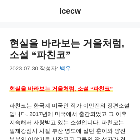
컨
icecw
텐
츠
로
건
현실을 바라보는 거울처럼,
너
소설 “파친코”
뛰
기
2023-07-30
작성자:
백우
현실을 바라보는 거울처럼, 소설 “파친코”
파친코는 한국계 미국인 작가 이민진의 장편소설
입니다. 2017년에 미국에서 출간되었고 그 이후
지속해서 사랑받고 있는 소설입니다. 파친코는
일제강점시 시절 부산 영도에 살던 훈이와 양진
부부의 이야기로 시작되고 그들의 딸 선자가 겪