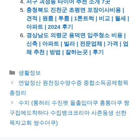
서구 괴정동 타이어 추천 소개 7곳
충청북도 진천군 초평면 포장이사비용 |
견적 | 원룸 | 투룸 | 1톤트럭 | 비교 | 월세 |
아파트 | 2024 후기
경상남도 의령군 용덕면 입주청소 비용 |
신축 | 아파트 | 빌라 | 전문업체 | 가격 | 업
체 추천 | 방법 | 잘하는곳 | 후기
카
생활정보
테
연말정산 원천징수영수증 종합소득공제항목
고
총정리
리
수지 (통허리 수진펫 돌출입더쿠 흉통더쿠 짱
구집에도착하다 수집뱅크코리아 사촌동생 선한
목자교회 쌍수더쿠)