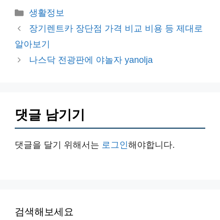
카
생활정보
테
장기렌트카 장단점 가격 비교 비용 등 제대로
고
알아보기
리
나스닥 전광판에 야놀자 yanolja
댓글 남기기
댓글을 달기 위해서는
로그인
해야합니다.
검색해보세요