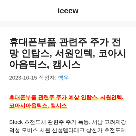
컨
icecw
텐
츠
로
건
휴대폰부품 관련주 주가 전
너
망 인탑스, 서원인텍, 코아시
뛰
기
아옵틱스, 캠시스
2023-10-15
작성자:
백우
휴대폰부품 관련주 주가 예상 인탑스, 서원인텍,
코아시아옵틱스, 캠시스
Stock 초전도체 관련주 주가 폭등, 서남 고려제강
덕성 모비스 서원 신성델타테크 상한가 초전도체