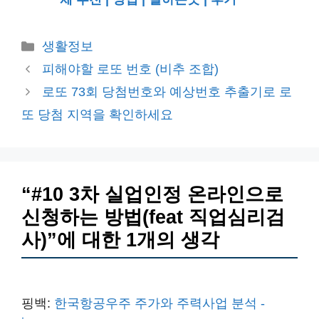
카
생활정보
테
피해야할 로또 번호 (비추 조합)
고
로또 73회 당첨번호와 예상번호 추출기로 로
리
또 당첨 지역을 확인하세요
“#10 3차 실업인정 온라인으로
신청하는 방법(feat 직업심리검
사)”에 대한 1개의 생각
핑백:
한국항공우주 주가와 주력사업 분석 -