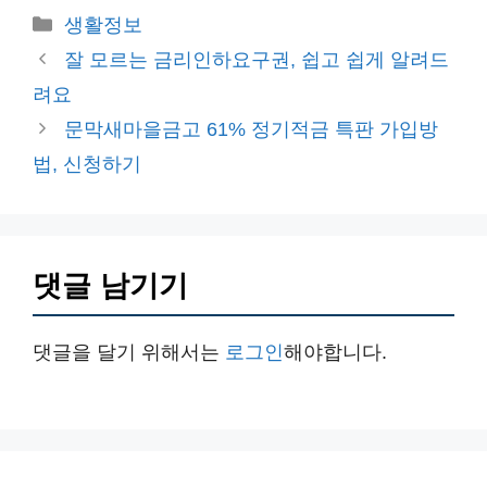
카
생활정보
테
잘 모르는 금리인하요구권, 쉽고 쉽게 알려드
고
려요
리
문막새마을금고 61% 정기적금 특판 가입방
법, 신청하기
댓글 남기기
댓글을 달기 위해서는
로그인
해야합니다.