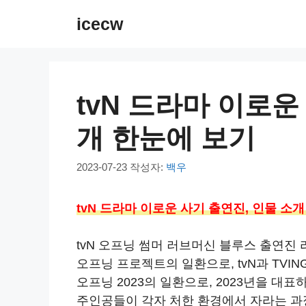
컨
icecw
텐
츠
로
건
tvN 드라마 이로운
너
뛰
개 한눈에 보기
기
2023-07-23
작성자:
백우
tvN 드라마 이로운 사기 출연진, 인물 소
tvN 오프닝 썸머 러브머신 블루스 출연진
오프닝 프로젝트의 일환으로, tvN과 TVIN
오프닝 2023의 일환으로, 2023년을 대
주인공들이 각자 처한 환경에서 자라는 과정