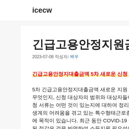
컨
icecw
텐
츠
로
건
긴급고용안정지원금
너
뛰
2023-07-08
작성자:
백우
기
긴급고용안정지대출금액 5차 새로운 신청
5차 긴급고용안정지대출금액 새로운 지원
무엇인지, 신청 대상자의 범위와 대상자들이
청 서류는 어떤 것이 있는지에 대하여 정리
생계의 어려움을 겪고 있는 특수형태근로
에 목적이 있습니다. 최근 동안 COVID-1
된 점같은 것을 반영하여 소득지원 필요성