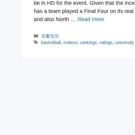
be in HD for the event. Given that the inc
has a team played a Final Four on its rea
and also North …
Read more
카
생활정보
테
태
basketball
,
maless
,
rankings
,
ratings
,
university
고
그
리