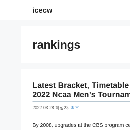
컨
icecw
텐
츠
로
건
rankings
너
뛰
기
Latest Bracket, Timetabl
2022 Ncaa Men’s Tourna
2022-03-28
작성자:
백우
By 2008, upgrades at the CBS program cent