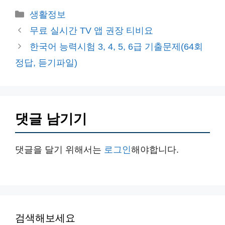
카
생활정보
테
무료 실시간 TV 앱 권장 티비요
고
한국어 능력시험 3, 4, 5, 6급 기출문제(64회
리
정답, 듣기파일)
댓글 남기기
댓글을 달기 위해서는
로그인
해야합니다.
검색해보세요