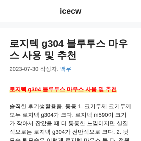
컨
icecw
텐
츠
로
건
로지텍 g304 블루투스 마우
너
스 사용 및 추천
뛰
기
2023-07-30
작성자:
백우
로지텍 g304 블루투스 마우스 사용 및 추천
솔직한 후기생활용품, 등등 1. 크기두께 크기두께
모두 로지텍 g304가 크다. 로지텍 m590이 크기
가 작아서 잡았을 때 더 통통한 느낌이지만 실질
적으로는 로지텍 g304가 전반적으로 크다. 2. 뒷
모습 뒷모습은 이렇게 로지텍 마우스 둘 다. 전원