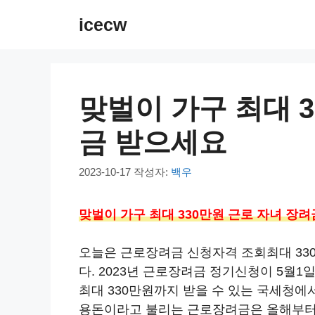
컨
icecw
텐
츠
로
건
맞벌이 가구 최대 3
너
뛰
금 받으세요
기
2023-10-17
작성자:
백우
맞벌이 가구 최대 330만원 근로 자녀 장
오늘은 근로장려금 신청자격 조회최대 33
다. 2023년 근로장려금 정기신청이 5월1
최대 330만원까지 받을 수 있는 국세청에
용돈이라고 불리는 근로장려금은 올해부터