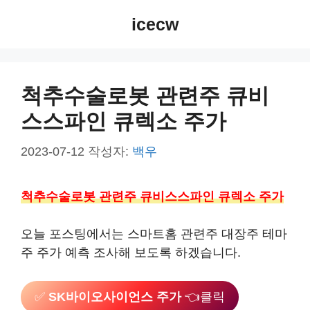
컨
icecw
텐
츠
로
건
척추수술로봇 관련주 큐비
너
스스파인 큐렉소 주가
뛰
기
2023-07-12
작성자:
백우
척추수술로봇 관련주 큐비스스파인 큐렉소 주가
오늘 포스팅에서는 스마트홈 관련주 대장주 테마
주 주가 예측 조사해 보도록 하겠습니다.
✅
SK바이오사이언스 주가
👈클릭