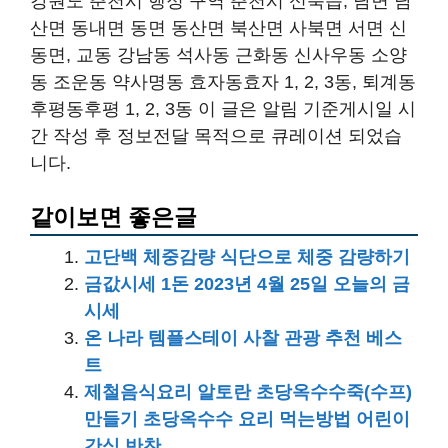
강원도 춘천시 행정 구역 춘천시 신북읍, 남면 남
산면 동내면 동면 동산면 북산면 사북면 서면 신
동면, 교동 강남동 석사동 근화동 신사우동 소양
동 조운동 약사명동 효자동효자 1, 2, 3동, 퇴계동
후평동후평 1, 2, 3동 이 글은 알림 기준게시일 시
간 작성 후 정보전달 목적으로 큐레이션 되었습
니다.
같이보면 좋은글
고단백 체중감량 식단으로 체중 감량하기
금값시세 1돈 2023년 4월 25일 오늘의 금
시세
온 나라 템플스테이 사찰 관광 추천 베스
트
제철음식요리 알토란 초당옥수수죽(수프)
만들기 초당옥수수 요리 먹는방법 어린이
간식 반찬