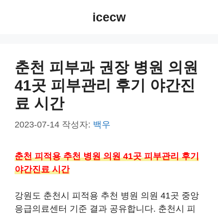
컨
icecw
텐
츠
로
건
춘천 피부과 권장 병원 의원
너
41곳 피부관리 후기 야간진
뛰
기
료 시간
2023-07-14
작성자:
백우
춘천 피적용 추천 병원 의원 41곳 피부관리 후기
야간진료 시간
강원도 춘천시 피적용 추천 병원 의원 41곳 중앙
응급의료센터 기준 결과 공유합니다. 춘천시 피