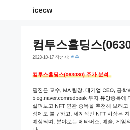
컨
icecw
텐
츠
로
건
컴투스홀딩스(0630
너
뛰
2023-10-17
작성자:
백우
기
컴투스홀딩스(063080) 주가 분석_
필진은 교수, MA 팀장, 대기업 CEO, 
blog.naver.comredpeak 투자 유망
살펴보고 NFT 연관 종목을 추천해 보려고 
성에도 불구하고, 세계적인 NFT 시장은 
예상되며, 분야로는 메타버스, 예술, 게임
다.